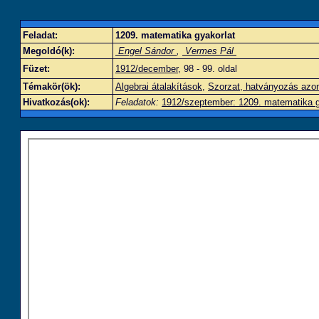
Feladat:
1209. matematika gyakorlat
Megoldó(k):
Engel Sándor
,
Vermes Pál
Füzet:
1912/december
, 98 - 99. oldal
Témakör(ök):
Algebrai átalakítások
,
Szorzat, hatványozás azo
Hivatkozás(ok):
Feladatok:
1912/szeptember: 1209. matematika g