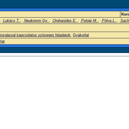
Korc
,
Lukács T.
,
Neukomm Gy.
,
Orphanides E.
,
Polgár M.
,
Pólya L.
,
Sach
ozgással kapcsolatos szöveges feladatok
,
Gyakorlat
lat