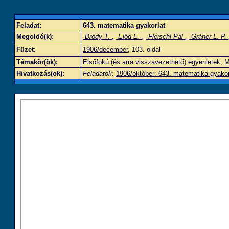
Feladat:
643. matematika gyakorlat
Megoldó(k):
Bródy T.
,
Előd E.
,
Fleischl Pál
,
Gráner L. P.
Füzet:
1906/december
, 103. oldal
Témakör(ök):
Elsőfokú (és arra visszavezethető) egyenletek
,
M
Hivatkozás(ok):
Feladatok:
1906/október: 643. matematika gyakor