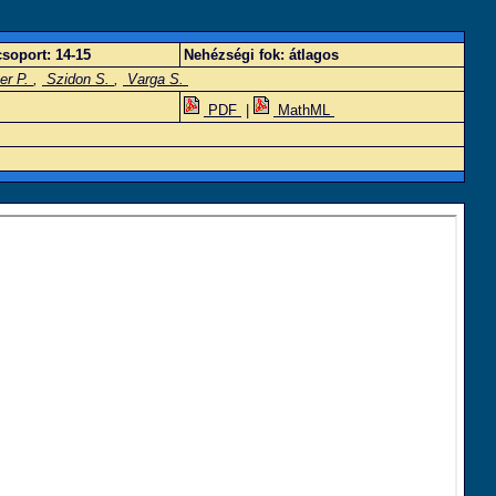
soport:
14-15
Nehézségi fok:
átlagos
er P.
,
Szidon S.
,
Varga S.
PDF
|
MathML