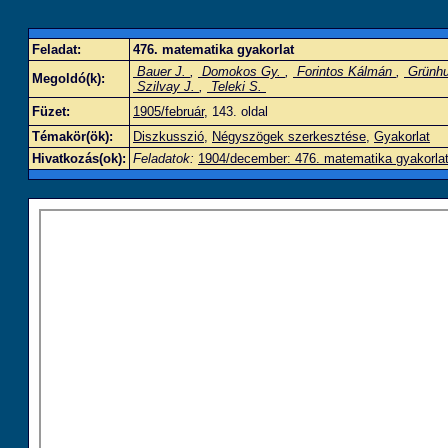
Feladat:
476. matematika gyakorlat
Bauer J.
,
Domokos Gy.
,
Forintos Kálmán
,
Grünhu
Megoldó(k):
Szilvay J.
,
Teleki S.
Füzet:
1905/február
, 143. oldal
Témakör(ök):
Diszkusszió
,
Négyszögek szerkesztése
,
Gyakorlat
Hivatkozás(ok):
Feladatok:
1904/december: 476. matematika gyakorla