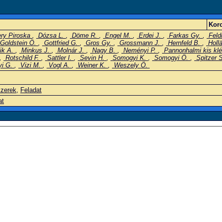
Korc
ry Piroska
,
Dózsa L.
,
Döme R.
,
Engel M.
,
Erdei J.
,
Farkas Gy.
,
Feld
Goldstein Ö.
,
Gottfried G.
,
Gros Gy.
,
Grossmann J.
,
Hernfeld B.
,
Holl
ik A.
,
Minkus J.
,
Molnár J.
,
Nagy B.
,
Neményi P.
,
Pannonhalmi kis kl
,
Rotschild F.
,
Sattler I.
,
Sevin H.
,
Somogyi K.
,
Somogyi Ö.
,
Spitzer 
yi G.
,
Vizi M.
,
Vogl A.
,
Weiner K.
,
Weszely Ö.
szerek
,
Feladat
at