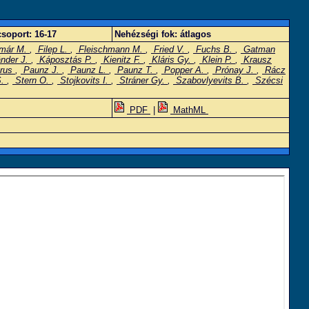
soport:
16-17
Nehézségi fok:
átlagos
már M.
,
Filep L.
,
Fleischmann M.
,
Fried V.
,
Fuchs B.
,
Gatman
änder J.
,
Káposztás P.
,
Kienitz F.
,
Kláris Gy.
,
Klein P.
,
Krausz
érus
,
Paunz J.
,
Paunz L.
,
Paunz T.
,
Popper A.
,
Prónay J.
,
Rácz
S.
,
Stern O.
,
Stojkovits I.
,
Stráner Gy.
,
Szabovlyevits B.
,
Szécsi
PDF
|
MathML