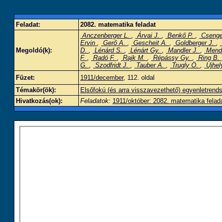
Feladat:
2082. matematika feladat
Anczenberger L.
,
Árvai J.
,
Benkő P.
,
Csenge
Ervin
,
Gerő A.
,
Gescheit A.
,
Goldberger J.
,
Megoldó(k):
D.
,
Lénárd S.
,
Lénárt Gy.
,
Mandler J.
,
Mend
F.
,
Radó F.
,
Rajk M.
,
Répássy Gy.
,
Ring B.
G.
,
Szodfridt J.
,
Tauber A.
,
Trugly Ö.
,
Ujhel
Füzet:
1911/december
, 112. oldal
Témakör(ök):
Elsőfokú (és arra visszavezethető) egyenletrend
Hivatkozás(ok):
Feladatok:
1911/október: 2082. matematika felad