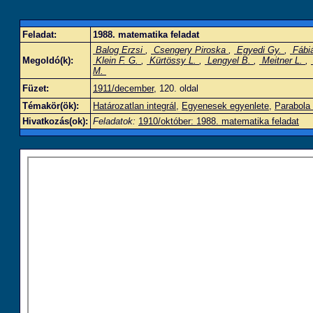
Feladat:
1988. matematika feladat
Balog Erzsi
,
Csengery Piroska
,
Egyedi Gy.
,
Fábiá
Megoldó(k):
Klein F. G.
,
Kürtössy L.
,
Lengyel B.
,
Meitner L.
,
M.
Füzet:
1911/december
, 120. oldal
Témakör(ök):
Határozatlan integrál
,
Egyenesek egyenlete
,
Parabola
Hivatkozás(ok):
Feladatok:
1910/október: 1988. matematika feladat