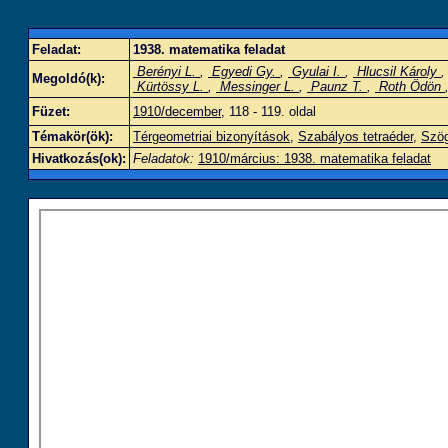
Feladat:
1938. matematika feladat
Berényi L.
,
Egyedi Gy.
,
Gyulai I.
,
Hlucsil Károly
Megoldó(k):
Kürtössy L.
,
Messinger L.
,
Paunz T.
,
Roth Ödön
Füzet:
1910/december
, 118 - 119. oldal
Témakör(ök):
Térgeometriai bizonyítások
,
Szabályos tetraéder
,
Szög
Hivatkozás(ok):
Feladatok:
1910/március: 1938. matematika feladat