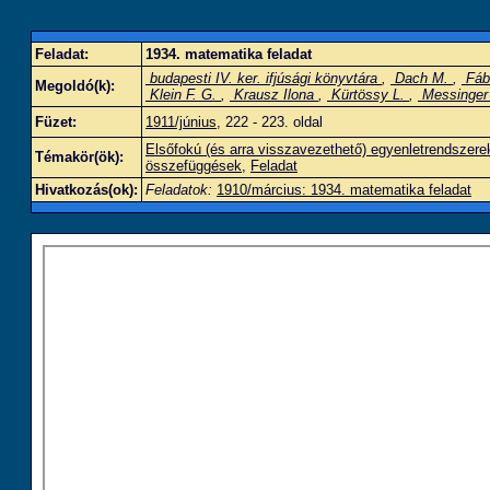
Feladat:
1934. matematika feladat
budapesti IV. ker. ifjúsági könyvtára
,
Dach M.
,
Fábi
Megoldó(k):
Klein F. G.
,
Krausz Ilona
,
Kürtössy L.
,
Messinger
Füzet:
1911/június
, 222 - 223. oldal
Elsőfokú (és arra visszavezethető) egyenletrendszere
Témakör(ök):
összefüggések
,
Feladat
Hivatkozás(ok):
Feladatok:
1910/március: 1934. matematika feladat