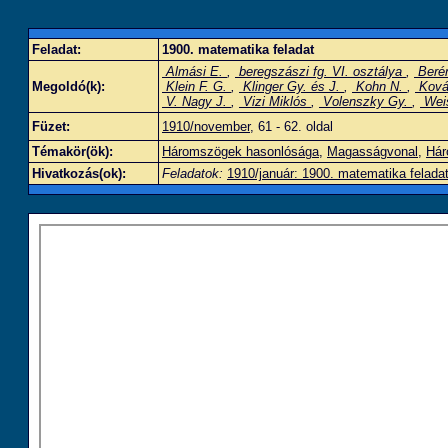
Feladat:
1900. matematika feladat
Almási E.
,
beregszászi fg. VI. osztálya
,
Berén
Megoldó(k):
Klein F. G.
,
Klinger Gy. és J.
,
Kohn N.
,
Ková
V. Nagy J.
,
Vizi Miklós
,
Volenszky Gy.
,
Wei
Füzet:
1910/november
, 61 - 62. oldal
Témakör(ök):
Háromszögek hasonlósága
,
Magasságvonal
,
Hár
Hivatkozás(ok):
Feladatok:
1910/január: 1900. matematika felada