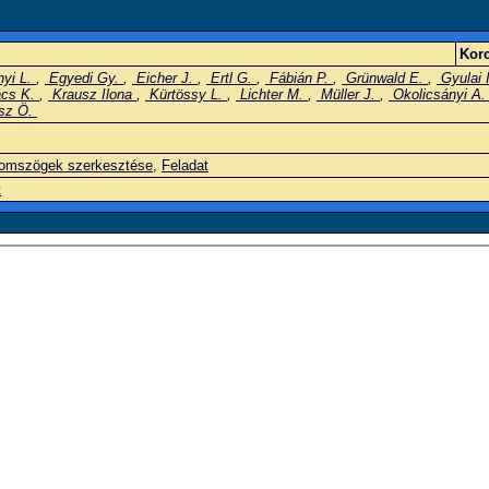
Korc
yi L.
,
Egyedi Gy.
,
Eicher J.
,
Ertl G.
,
Fábián P.
,
Grünwald E.
,
Gyulai 
cs K.
,
Krausz Ilona
,
Kürtössy L.
,
Lichter M.
,
Müller J.
,
Okolicsányi A
sz Ö.
omszögek szerkesztése
,
Feladat
t