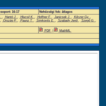
soport:
16-17
Nehézségi fok:
átlagos
I.
,
Hantó J.
,
Hlucsil K.
,
Hoffner F.
,
Janicsek J.
,
Kilczer Gy.
,
.
,
Ország P.
,
Paunz T.
,
Simkovits E.
,
Szabady Jenő
,
Szegő G.
,
PDF
|
MathML