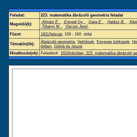
Feladat:
223. matematika ábrázoló geometria feladat
Almási E.
,
Egyedi Gy.
,
Gara E.
,
Halász B.
,
Klei
Megoldó(k):
Tihanyi M.
,
Vecsei Jenő
Füzet:
1911/február
, 159 - 160. oldal
Ábrázoló geometria
,
Vetítések
,
Egyenes körkúpok
,
Ho
Témakör(ök):
térben
,
Gömb és részei
Hivatkozás(ok):
Feladatok:
1910/október: 223. matematika ábrázoló ge