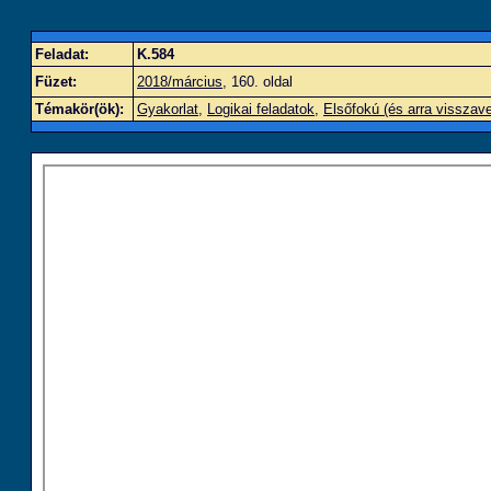
Feladat:
K.584
Füzet:
2018/március
, 160. oldal
Témakör(ök):
Gyakorlat
,
Logikai feladatok
,
Elsőfokú (és arra visszav