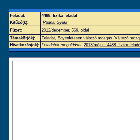
Feladat:
4488. fizika feladat
Kitűző(k):
Radnai Gyula
Füzet:
2012/december
, 569. oldal
Témakör(ök):
Feladat
,
Egyenletesen változó mozgás (Változó mozg
Hivatkozás(ok):
Feladatok megoldásai:
2013/május: 4488. fizika felada