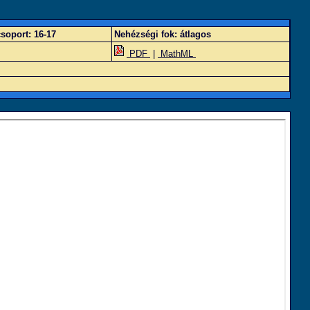
soport:
16-17
Nehézségi fok:
átlagos
PDF
|
MathML