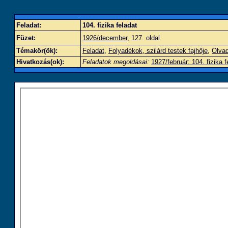
Feladat:
104. fizika feladat
Füzet:
1926/december
, 127. oldal
Témakör(ök):
Feladat
,
Folyadékok, szilárd testek fajhője
,
Olvad
Hivatkozás(ok):
Feladatok megoldásai:
1927/február: 104. fizika f