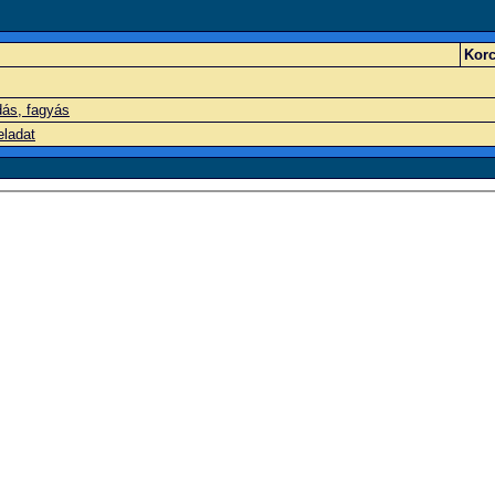
Korc
ás, fagyás
eladat