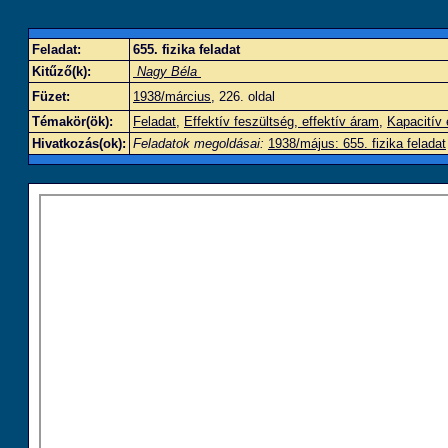
Feladat:
655. fizika feladat
Kitűző(k):
Nagy Béla
Füzet:
1938/március
, 226. oldal
Témakör(ök):
Feladat
,
Effektív feszültség, effektív áram
,
Kapacitív 
Hivatkozás(ok):
Feladatok megoldásai:
1938/május: 655. fizika feladat