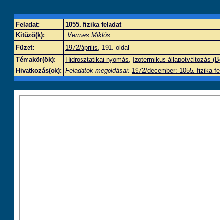
Feladat:
1055. fizika feladat
Kitűző(k):
Vermes Miklós
Füzet:
1972/április
, 191. oldal
Témakör(ök):
Hidrosztatikai nyomás
,
Izotermikus állapotváltozás (B
Hivatkozás(ok):
Feladatok megoldásai:
1972/december: 1055. fizika fe