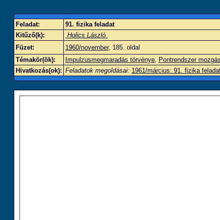
Feladat:
91. fizika feladat
Kitűző(k):
Holics László
Füzet:
1960/november
, 185. oldal
Témakör(ök):
Impulzusmegmaradás törvénye
,
Pontrendszer mozgási
Hivatkozás(ok):
Feladatok megoldásai:
1961/március: 91. fizika felada