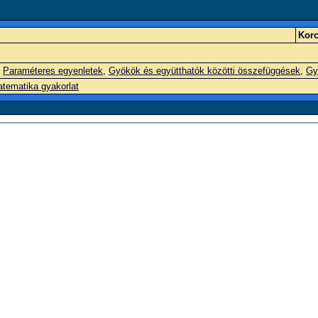
Korc
,
Paraméteres egyenletek
,
Gyökök és együtthatók közötti összefüggések
,
Gy
tematika gyakorlat