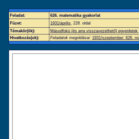
Feladat:
626. matematika gyakorlat
Füzet:
1931/április
, 228. oldal
Témakör(ök):
Másodfokú (és arra visszavezethető) egyenletek
Hivatkozás(ok):
Feladatok megoldásai:
1931/szeptember: 626. ma