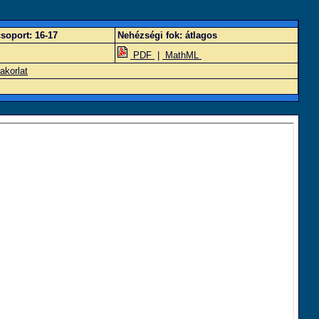
soport:
16-17
Nehézségi fok:
átlagos
PDF
|
MathML
akorlat