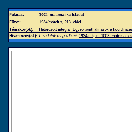
Feladat:
1003. matematika feladat
Füzet:
1934/március
, 213. oldal
Témakör(ök):
Határozott integrál
,
Egyéb ponthalmazok a koordináta
Hivatkozás(ok):
Feladatok megoldásai:
1934/május: 1003. matematika 