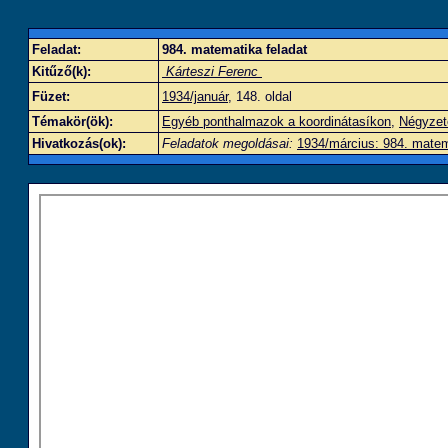
Feladat:
984. matematika feladat
Kitűző(k):
Kárteszi Ferenc
Füzet:
1934/január
, 148. oldal
Témakör(ök):
Egyéb ponthalmazok a koordinátasíkon
,
Négyzet
Hivatkozás(ok):
Feladatok megoldásai:
1934/március: 984. matem