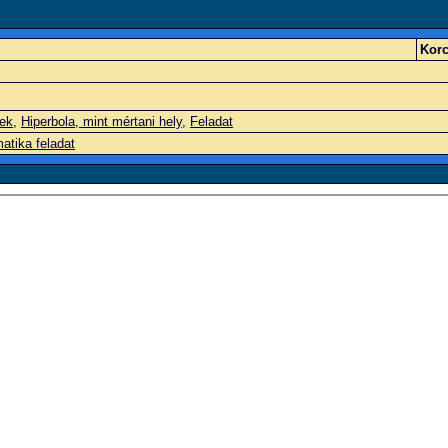
Korc
ek
,
Hiperbola, mint mértani hely
,
Feladat
atika feladat