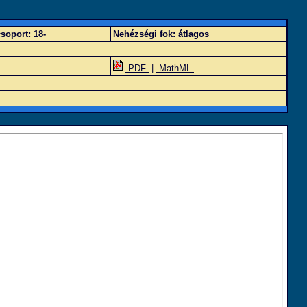
soport:
18-
Nehézségi fok:
átlagos
PDF
|
MathML