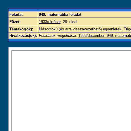
Feladat:
949. matematika feladat
Füzet:
1933/október
, 28. oldal
Témakör(ök):
Másodfokú (és arra visszavezethető) egyenletek
,
Trig
Hivatkozás(ok):
Feladatok megoldásai:
1933/december: 949. matemati