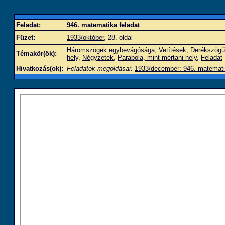
Feladat:
946. matematika feladat
Füzet:
1933/október
, 28. oldal
Háromszögek egybevágósága
,
Vetítések
,
Derékszögű
Témakör(ök):
hely
,
Négyzetek
,
Parabola, mint mértani hely
,
Feladat
Hivatkozás(ok):
Feladatok megoldásai:
1933/december: 946. matemati