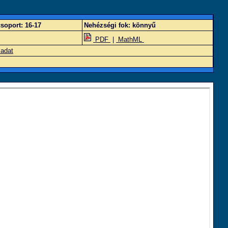
soport:
16-17
Nehézségi fok:
könnyű
PDF
|
MathML
ladat