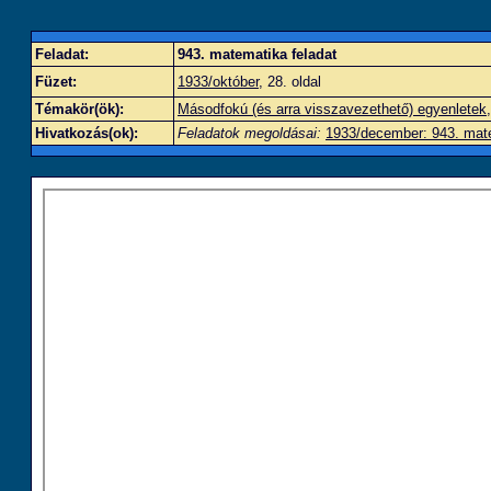
Feladat:
943. matematika feladat
Füzet:
1933/október
, 28. oldal
Témakör(ök):
Másodfokú (és arra visszavezethető) egyenletek
Hivatkozás(ok):
Feladatok megoldásai:
1933/december: 943. mate