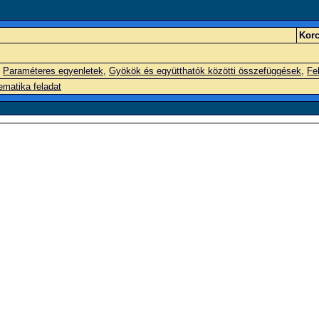
Korc
,
Paraméteres egyenletek
,
Gyökök és együtthatók közötti összefüggések
,
Fe
matika feladat