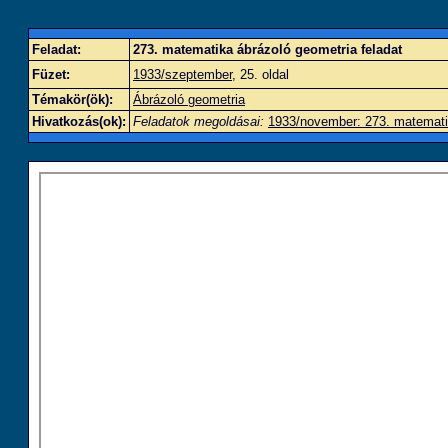
Feladat:
273. matematika ábrázoló geometria feladat
Füzet:
1933/szeptember
, 25. oldal
Témakör(ök):
Ábrázoló geometria
Hivatkozás(ok):
Feladatok megoldásai:
1933/november: 273. matematik