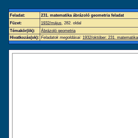
Feladat:
231. matematika ábrázoló geometria feladat
Füzet:
1932/május
, 282. oldal
Témakör(ök):
Ábrázoló geometria
Hivatkozás(ok):
Feladatok megoldásai:
1932/október: 231. matematika