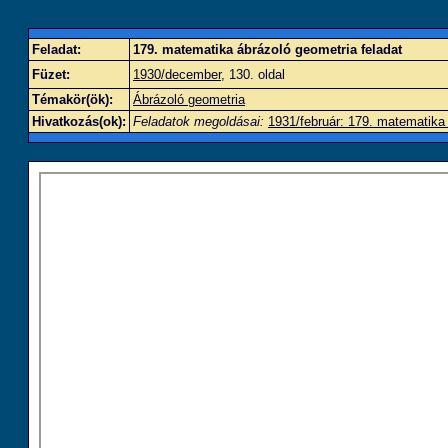
Feladat:
179. matematika ábrázoló geometria feladat
Füzet:
1930/december
, 130. oldal
Témakör(ök):
Ábrázoló geometria
Hivatkozás(ok):
Feladatok megoldásai:
1931/február: 179. matematika 