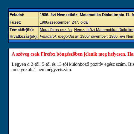
Feladat:
1986. évi Nemzetközi Matematika Diákolimpia 11. f
Füzet:
1986/szeptember
, 247. oldal
Témakör(ök):
Maradékos osztás
,
Nemzetközi Matematikai Diákolim
Hivatkozás(ok):
Feladatok megoldásai:
1986/november: 1986. évi Nemz
A szöveg csak Firefox böngészőben jelenik meg helyesen. Haszn
Legyen
d
2
-től,
5
-től és
13
-tól különböző pozitív egész szám. Bi
amelyre
a
b
-
1
nem négyzetszám.