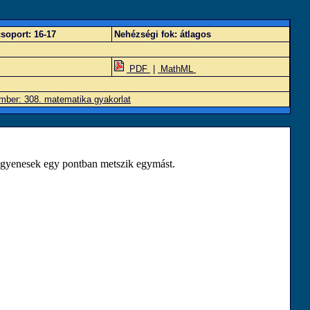
soport:
16-17
Nehézségi fok:
átlagos
PDF
|
MathML
mber: 308. matematika gyakorlat
gyenesek egy pontban metszik egymást.