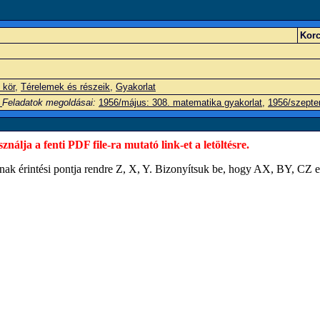
Korc
 kör
,
Térelemek és részeik
,
Gyakorlat
l
Feladatok megoldásai:
1956/május: 308. matematika gyakorlat
,
1956/szepte
álja a fenti PDF file-ra mutató link-et a letöltésre.
nak érintési pontja rendre
Z
,
X
,
Y
. Bizonyítsuk be, hogy
A
X
,
B
Y
,
C
Z
e