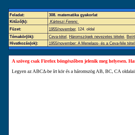
Feladat:
308. matematika gyakorlat
Kitűző(k):
Kárteszi Ferenc
Füzet:
1955/november
, 124. oldal
Témakör(ök):
Ceva-tétel
,
Háromszögek nevezetes tételei
,
Beírt
Hivatkozás(ok):
1955/november: A Menelaos- és a Ceva-féle téte
A szöveg csak Firefox böngészőben jelenik meg helyesen. Haszn
Legyen az
A
B
C
Δ
-be írt kör és a háromszög
A
B
,
B
C
,
C
A
oldalai