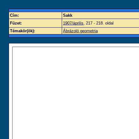
Cím:
Sakk
Füzet:
1907/április
, 217 - 218. oldal
Témakör(ök):
Ábrázoló geometria