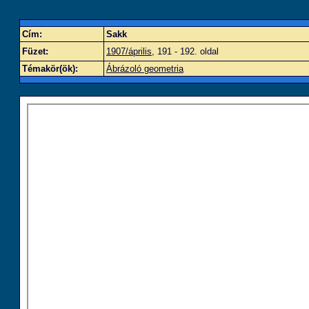
Cím:
Sakk
Füzet:
1907/április
, 191 - 192. oldal
Témakör(ök):
Ábrázoló geometria