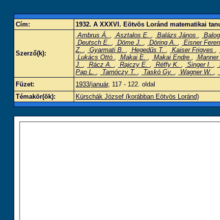
Cím:
1932. A XXXVI. Eötvös Loránd matematikai tanu
Ambrus Á.
,
Asztalos E.
,
Balázs János
,
Balog
Deutsch E.
,
Döme J.
,
Döring A.
,
Eisner Fere
Z.
,
Gyarmati B.
,
Hegedűs T.
,
Kaiser Frigyes
,
Szerző(k):
Lukács Ottó
,
Makai E.
,
Makai Endre
,
Manner
J.
,
Rácz A.
,
Rajczy E.
,
Réffy K.
,
Singer I.
,
Pap L.
,
Tarnóczy T.
,
Taskó Gy.
,
Wagner W.
,
Füzet:
1933/január
, 117 - 122. oldal
Témakör(ök):
Kürschák József (korábban Eötvös Loránd)