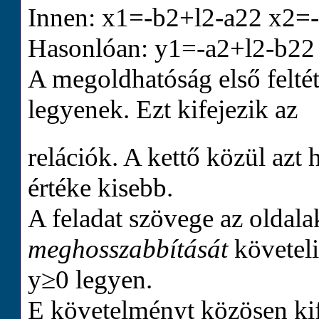
Innen:
x
1
=-
b
2
+
l
2
-
a
2
2
x
2
=-
Hasonlóan:
y
1
=-
a
2
+
l
2
-
b
2
2
A megoldhatóság első felté
legyenek. Ezt kifejezik az
relációk. A kettő közül azt 
értéke kisebb.
A feladat szövege az oldal
meghosszabbítását
követeli
y
≥
0
legyen.
E követelményt közösen kif