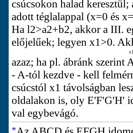
csúcsokon halad keresztül; a
adott téglalappal (
x
=
0
és
x
Ha
l
2
>
a
2
+
b
2
, akkor a III.
előjelűek; legyen
x
1
>
0
. Ak
x
azaz; ha pl. ábránk szerint
‐
A
-tól kezdve ‐ kell felmé
csúcstól
x
1
távolságban lesz
oldalakon is, oly
E
'
F
'
G
'
H
'
i
val egybevágó.
*
Az
A
B
C
D
és
E
F
G
H
idomo