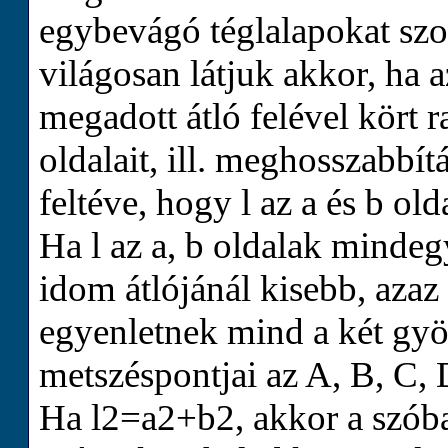
egybevágó téglalapokat szo
világosan látjuk akkor, ha 
megadott átló felével kört 
oldalait, ill. meghosszabbít
feltéve, hogy
l
az
a
és
b
old
Ha
l
az
a
,
b
oldalak mindeg
idom átlójánál kisebb, azaz
egyenletnek mind a két gyö
metszéspontjai az
A
,
B
,
C
,
Ha
l
2
=
a
2
+
b
2
, akkor a szób