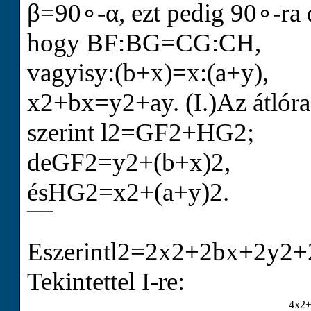
β
=
90
∘
-
α
, ezt pedig
90
∘
-ra
hogy BF:BG=CG:CH,
vagyisy:(b+x)=x:(a+y),
x
2
+bx=
y
2
+ay.
(
I.
)
Az átlóra
szerint
l
2
=G
F
2
+H
G
2
;
deG
F
2
=
y
2
+
(
b
+
x
)
2
,
ésH
G
2
=
x
2
+
(
a
+
y
)
2
.
¯
¯
Eszerint
l
2
=2
x
2
+2bx+2
y
2
+
Tekintettel I-re:
4
x
2