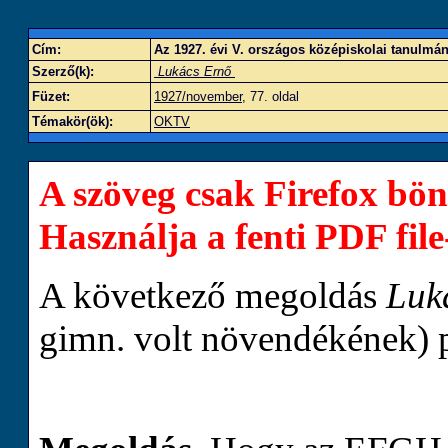
Cím:
Az 1927. évi V. országos középiskolai tanulmán
Szerző(k):
Lukács Ernő
Füzet:
1927/november
, 77. oldal
Témakör(ök):
OKTV
A szöveg csak Firefox bön
Használja a fenti PDF file-
A következő megoldás
Luk
gimn. volt növendékének) p