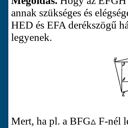
Megoldás.
Hogy az
E
F
G
H
annak szükséges és elégsége
H
E
D
és
E
F
A
derékszögű h
legyenek.
Mert, ha pl. a
B
F
G
▵
F
-nél 