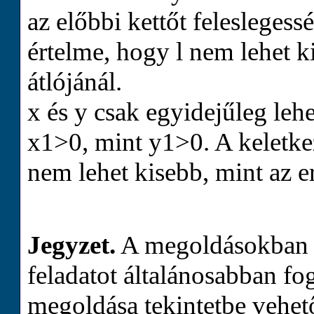
az előbbi kettőt feleslegess
értelme, hogy
l
nem lehet k
átlójánál.
x
és
y
csak egyidejűleg lehe
x
1
>
0
, mint
y
1
>
0
. A keletk
nem lehet kisebb, mint az er
Jegyzet.
A megoldásokban t
feladatot általánosabban fog
megoldása tekintetbe vehet