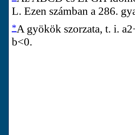
L. Ezen számban a 286. gya
*
A gyökök szorzata, t. i.
a
2
b
<
0
.