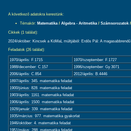
A következő adatokra kerestünk:
Témakör:
Matematika
/
Algebra - Aritmetika
/
Számsorozatok
Cikkek (1 találat):
2024/október: Kincsek a KöMaL múltjából: Erdős Pál: A magasabbrendű
Feladatok (26 találat):
1970/április: F.1715
1970/szeptember: F.1727
1988/december: C.157
1996/szeptember: Gy.3071
2006/április: C.854
2012/április: B.4446
1897/április: 345. matematika feladat
1900/június: 828. matematika feladat
1903/április: 1161. matematika feladat
1906/április: 1500. matematika feladat
1928/január: 339. matematika feladat
1935/március: 977. matematika gyakorlat
1946/október: 4. matematika feladat
1951/május: 288. matematika feladat