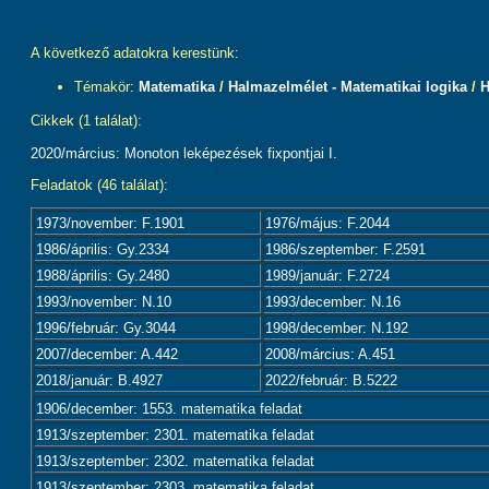
A következő adatokra kerestünk:
Témakör:
Matematika
/
Halmazelmélet - Matematikai logika
/
H
Cikkek (1 találat):
2020/március: Monoton leképezések fixpontjai I.
Feladatok (46 találat):
1973/november: F.1901
1976/május: F.2044
1986/április: Gy.2334
1986/szeptember: F.2591
1988/április: Gy.2480
1989/január: F.2724
1993/november: N.10
1993/december: N.16
1996/február: Gy.3044
1998/december: N.192
2007/december: A.442
2008/március: A.451
2018/január: B.4927
2022/február: B.5222
1906/december: 1553. matematika feladat
1913/szeptember: 2301. matematika feladat
1913/szeptember: 2302. matematika feladat
1913/szeptember: 2303. matematika feladat