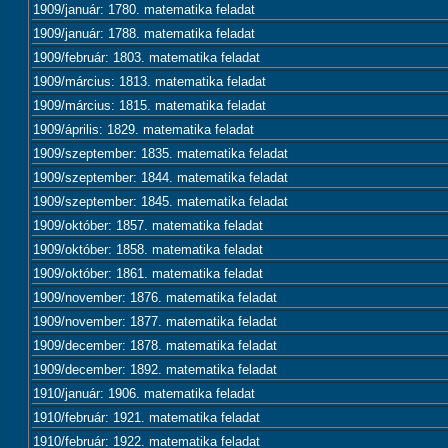
1909/január: 1780. matematika feladat
1909/január: 1788. matematika feladat
1909/február: 1803. matematika feladat
1909/március: 1813. matematika feladat
1909/március: 1815. matematika feladat
1909/április: 1829. matematika feladat
1909/szeptember: 1835. matematika feladat
1909/szeptember: 1844. matematika feladat
1909/szeptember: 1845. matematika feladat
1909/október: 1857. matematika feladat
1909/október: 1858. matematika feladat
1909/október: 1861. matematika feladat
1909/november: 1876. matematika feladat
1909/november: 1877. matematika feladat
1909/december: 1878. matematika feladat
1909/december: 1892. matematika feladat
1910/január: 1906. matematika feladat
1910/február: 1921. matematika feladat
1910/február: 1922. matematika feladat