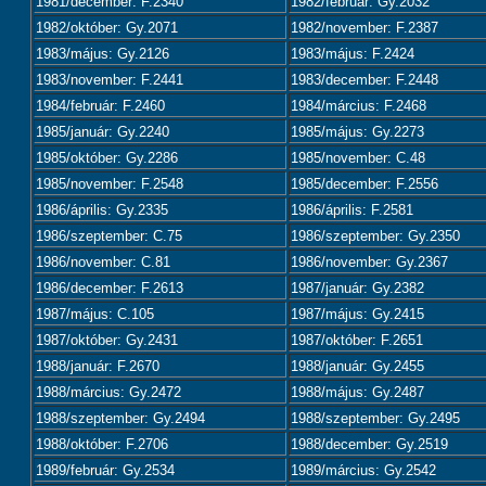
1981/december: F.2340
1982/február: Gy.2032
1982/október: Gy.2071
1982/november: F.2387
1983/május: Gy.2126
1983/május: F.2424
1983/november: F.2441
1983/december: F.2448
1984/február: F.2460
1984/március: F.2468
1985/január: Gy.2240
1985/május: Gy.2273
1985/október: Gy.2286
1985/november: C.48
1985/november: F.2548
1985/december: F.2556
1986/április: Gy.2335
1986/április: F.2581
1986/szeptember: C.75
1986/szeptember: Gy.2350
1986/november: C.81
1986/november: Gy.2367
1986/december: F.2613
1987/január: Gy.2382
1987/május: C.105
1987/május: Gy.2415
1987/október: Gy.2431
1987/október: F.2651
1988/január: F.2670
1988/január: Gy.2455
1988/március: Gy.2472
1988/május: Gy.2487
1988/szeptember: Gy.2494
1988/szeptember: Gy.2495
1988/október: F.2706
1988/december: Gy.2519
1989/február: Gy.2534
1989/március: Gy.2542