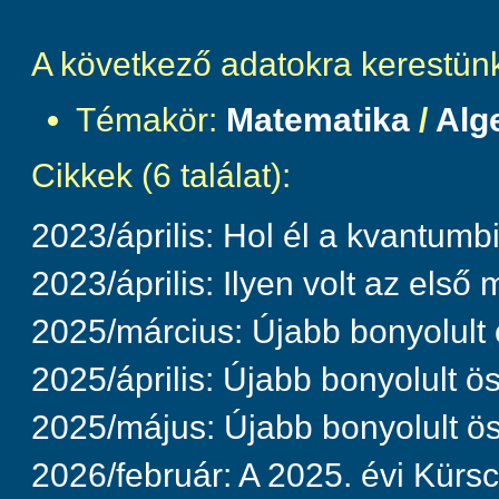
A következő adatokra kerestün
Témakör:
Matematika
/
Alge
Cikkek (6 találat):
2023/április: Hol él a kvantumb
2023/április: Ilyen volt az els
2025/március: Újabb bonyolult 
2025/április: Újabb bonyolult ö
2025/május: Újabb bonyolult ös
2026/február: A 2025. évi Kürs