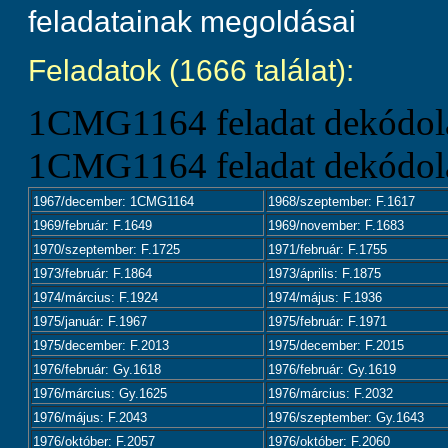
feladatainak megoldásai
Feladatok (1666 találat):
1CMG1164 feladat dekódolá
1CMG1164 feladat dekódolá
1967/december: 1CMG1164
1968/szeptember: F.1617
1969/február: F.1649
1969/november: F.1683
1970/szeptember: F.1725
1971/február: F.1755
1973/február: F.1864
1973/április: F.1875
1974/március: F.1924
1974/május: F.1936
1975/január: F.1967
1975/február: F.1971
1975/december: F.2013
1975/december: F.2015
1976/február: Gy.1618
1976/február: Gy.1619
1976/március: Gy.1625
1976/március: F.2032
1976/május: F.2043
1976/szeptember: Gy.1643
1976/október: F.2057
1976/október: F.2060