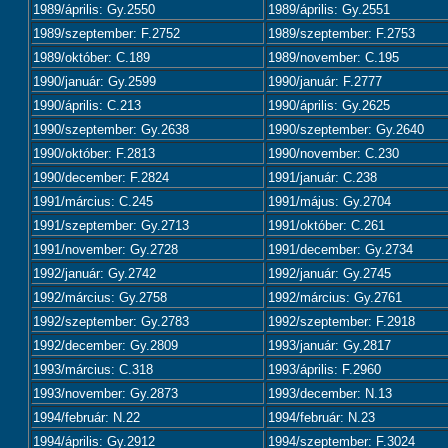
1989/április: Gy.2550
1989/április: Gy.2551
1989/szeptember: F.2752
1989/szeptember: F.2753
1989/október: C.189
1989/november: C.195
1990/január: Gy.2599
1990/január: F.2777
1990/április: C.213
1990/április: Gy.2625
1990/szeptember: Gy.2638
1990/szeptember: Gy.2640
1990/október: F.2813
1990/november: C.230
1990/december: F.2824
1991/január: C.238
1991/március: C.245
1991/május: Gy.2704
1991/szeptember: Gy.2713
1991/október: C.261
1991/november: Gy.2728
1991/december: Gy.2734
1992/január: Gy.2742
1992/január: Gy.2745
1992/március: Gy.2758
1992/március: Gy.2761
1992/szeptember: Gy.2783
1992/szeptember: F.2918
1992/december: Gy.2809
1993/január: Gy.2817
1993/március: C.318
1993/április: F.2960
1993/november: Gy.2873
1993/december: N.13
1994/február: N.22
1994/február: N.23
1994/április: Gy.2912
1994/szeptember: F.3024