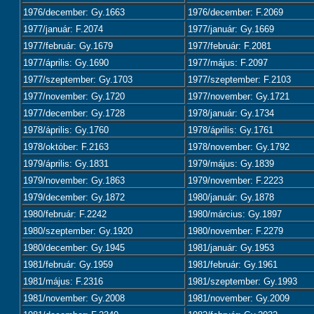
1976/december: Gy.1663
1976/december: F.2069
1977/január: F.2074
1977/január: Gy.1669
1977/február: Gy.1679
1977/február: F.2081
1977/április: Gy.1690
1977/május: F.2097
1977/szeptember: Gy.1703
1977/szeptember: F.2103
1977/november: Gy.1720
1977/november: Gy.1721
1977/december: Gy.1728
1978/január: Gy.1734
1978/április: Gy.1760
1978/április: Gy.1761
1978/október: F.2163
1978/november: Gy.1792
1979/április: Gy.1831
1979/május: Gy.1839
1979/november: Gy.1863
1979/november: F.2223
1979/december: Gy.1872
1980/január: Gy.1878
1980/február: F.2242
1980/március: Gy.1897
1980/szeptember: Gy.1920
1980/november: F.2279
1980/december: Gy.1945
1981/január: Gy.1953
1981/február: Gy.1959
1981/február: Gy.1961
1981/május: F.2316
1981/szeptember: Gy.1993
1981/november: Gy.2008
1981/november: Gy.2009