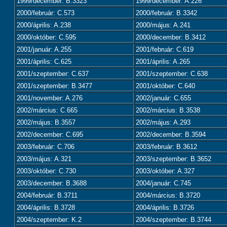
1999/december: B.3323
1999/december: A.226
2000/február: C.573
2000/február: B.3342
2000/április: A.238
2000/május: A.241
2000/október: C.595
2000/december: B.3412
2001/január: A.255
2001/február: C.619
2001/április: C.625
2001/április: A.265
2001/szeptember: C.637
2001/szeptember: C.638
2001/szeptember: B.3477
2001/október: C.640
2001/november: A.276
2002/január: C.655
2002/március: C.665
2002/március: B.3538
2002/május: B.3557
2002/május: A.293
2002/december: C.695
2002/december: B.3594
2003/február: C.706
2003/február: B.3612
2003/május: A.321
2003/szeptember: B.3652
2003/október: C.730
2003/október: A.327
2003/december: B.3688
2004/január: C.745
2004/február: B.3711
2004/március: B.3720
2004/április: B.3728
2004/április: B.3726
2004/szeptember: K.2
2004/szeptember: B.3744