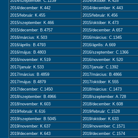
2014/szeptember: C.1239
2014/október: K.428
2014/december: K.442
2014/december: K.443
2015/február: K.455
2015/február: K.456
2015/szeptember: K.466
2015/október: K.473
2015/december: B.4757
2015/december: A.657
2016/március: K.503
2016/március: C.1345
2016/április: B.4793
2016/április: A.669
2016/május: B.4803
2016/szeptember: C.1366
2016/november: K.519
2016/november: K.520
2017/január: K.533
2017/január: C.1392
2017/március: B.4859
2017/március: B.4866
2017/május: B.4879
2017/október: K.555
2017/december: C.1450
2018/március: C.1473
2018/szeptember: B.4966
2018/szeptember: A.728
2018/november: K.603
2018/december: K.608
2019/február: K.616
2019/február: C.1528
2019/szeptember: B.5045
2019/október: K.633
2019/november: K.637
2019/november: C.1571
2019/december: K.643
2019/december: C.1574