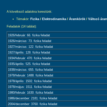
A következő adatokra kerestünk:
Témakör:
Fizika
/
Elektrodinamika
/
Áramkörök
/
Változó ára
Feladatok (14 találat):
1926/február: 66. fizika feladat
1926/március: 73. fizika feladat
1927/március: 122. fizika feladat
1927/április: 128. fizika feladat
1934/február: 470. fizika feladat
1935/április: 525. fizika feladat
1938/március: 655. fizika feladat
1978/február: 1488. fizika feladat
1978/április: 1502. fizika feladat
1978/május: 1511. fizika feladat
1980/február: 1630. fizika feladat
1986/december: 2181. fizika feladat
2004/december: 3760. fizika feladat