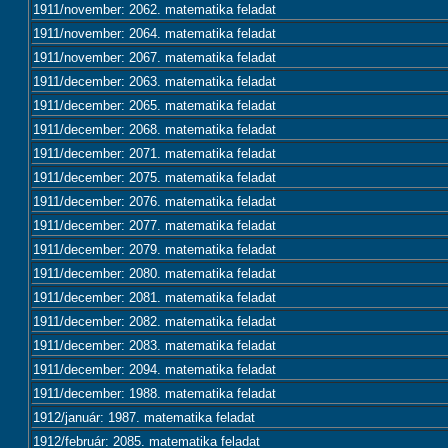
1911/november: 2062. matematika feladat
1911/november: 2064. matematika feladat
1911/november: 2067. matematika feladat
1911/december: 2063. matematika feladat
1911/december: 2065. matematika feladat
1911/december: 2068. matematika feladat
1911/december: 2071. matematika feladat
1911/december: 2075. matematika feladat
1911/december: 2076. matematika feladat
1911/december: 2077. matematika feladat
1911/december: 2079. matematika feladat
1911/december: 2080. matematika feladat
1911/december: 2081. matematika feladat
1911/december: 2082. matematika feladat
1911/december: 2083. matematika feladat
1911/december: 2094. matematika feladat
1911/december: 1988. matematika feladat
1912/január: 1987. matematika feladat
1912/február: 2085. matematika feladat