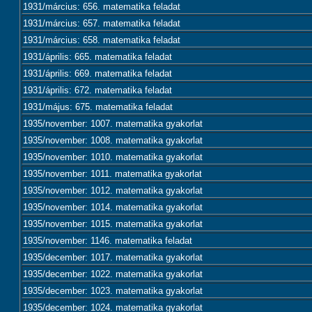
1931/március: 656. matematika feladat
1931/március: 657. matematika feladat
1931/március: 658. matematika feladat
1931/április: 665. matematika feladat
1931/április: 669. matematika feladat
1931/április: 672. matematika feladat
1931/május: 675. matematika feladat
1935/november: 1007. matematika gyakorlat
1935/november: 1008. matematika gyakorlat
1935/november: 1010. matematika gyakorlat
1935/november: 1011. matematika gyakorlat
1935/november: 1012. matematika gyakorlat
1935/november: 1014. matematika gyakorlat
1935/november: 1015. matematika gyakorlat
1935/november: 1146. matematika feladat
1935/december: 1017. matematika gyakorlat
1935/december: 1022. matematika gyakorlat
1935/december: 1023. matematika gyakorlat
1935/december: 1024. matematika gyakorlat