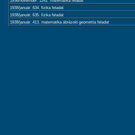
1936/november: 1242. matematika feladat
1938/január: 634. fizika feladat
1938/január: 635. fizika feladat
1938/január: 413. matematika ábrázoló geometria feladat