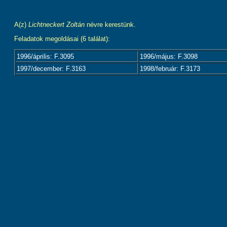
A(z)
Lichtneckert Zoltán
névre kerestünk.
Feladatok megoldásai (6 találat):
1996/április: F.3095
1996/május: F.3098
1997/december: F.3163
1998/február: F.3173