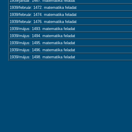
1939/január: 1467. matematika feladat
1939/február: 1472. matematika feladat
1939/február: 1474. matematika feladat
1939/február: 1476. matematika feladat
1939/május: 1493. matematika feladat
1939/május: 1494. matematika feladat
1939/május: 1495. matematika feladat
1939/május: 1496. matematika feladat
1939/május: 1498. matematika feladat