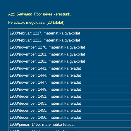
A(z)
Sellmann Tibor
névre kerestünk.
Feladatok megoldásai (23 találat):
1938/február: 1217. matematika gyakorlat
1938/február: 1222. matematika gyakorlat
1938/november: 1278. matematika gyakorlat
1938/november: 1281. matematika gyakorlat
1938/november: 1282. matematika gyakorlat
1938/november: 1441. matematika feladat
1938/november: 1444. matematika feladat
1938/november: 1447. matematika feladat
1938/november: 1449. matematika feladat
1938/december: 1451. matematika feladat
1938/december: 1453. matematika feladat
1938/december: 1455. matematika feladat
1938/december: 1456. matematika feladat
1939/január: 1465. matematika feladat