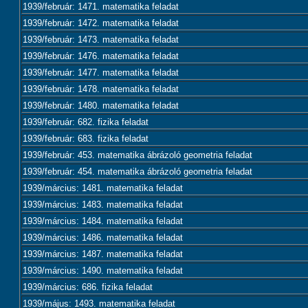
1939/február: 1471. matematika feladat
1939/február: 1472. matematika feladat
1939/február: 1473. matematika feladat
1939/február: 1476. matematika feladat
1939/február: 1477. matematika feladat
1939/február: 1478. matematika feladat
1939/február: 1480. matematika feladat
1939/február: 682. fizika feladat
1939/február: 683. fizika feladat
1939/február: 453. matematika ábrázoló geometria feladat
1939/február: 454. matematika ábrázoló geometria feladat
1939/március: 1481. matematika feladat
1939/március: 1483. matematika feladat
1939/március: 1484. matematika feladat
1939/március: 1486. matematika feladat
1939/március: 1487. matematika feladat
1939/március: 1490. matematika feladat
1939/március: 686. fizika feladat
1939/május: 1493. matematika feladat