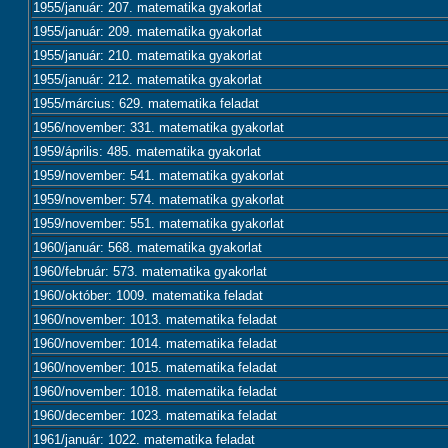
1955/január: 207. matematika gyakorlat
1955/január: 209. matematika gyakorlat
1955/január: 210. matematika gyakorlat
1955/január: 212. matematika gyakorlat
1955/március: 629. matematika feladat
1956/november: 331. matematika gyakorlat
1959/április: 485. matematika gyakorlat
1959/november: 541. matematika gyakorlat
1959/november: 574. matematika gyakorlat
1959/november: 551. matematika gyakorlat
1960/január: 568. matematika gyakorlat
1960/február: 573. matematika gyakorlat
1960/október: 1009. matematika feladat
1960/november: 1013. matematika feladat
1960/november: 1014. matematika feladat
1960/november: 1015. matematika feladat
1960/november: 1018. matematika feladat
1960/december: 1023. matematika feladat
1961/január: 1022. matematika feladat