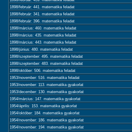
1898/február: 441. matematika feladat
1898/február: 341. matematika feladat
1898/február: 396. matematika feladat
1898/március: 460. matematika feladat
1898/március: 435. matematika feladat
1898/március: 443. matematika feladat
1898/június: 480. matematika feladat
1898/szeptember: 495. matematika feladat
1898/szeptember: 483. matematika feladat
1898/október: 506. matematika feladat
1953/november: 516. matematika feladat
1953/november: 113. matematika gyakorlat
1953/december: 130. matematika gyakorlat
1954/március: 147. matematika gyakorlat
1954/április: 153. matematika gyakorlat
1954/október: 184. matematika gyakorlat
1954/november: 186. matematika gyakorlat
1954/november: 194. matematika gyakorlat