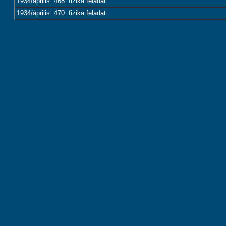
1934/április: 468. fizika feladat
1934/április: 470. fizika feladat