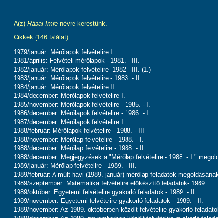
A(z)
Rábai Imre
névre kerestünk.
Cikkek (146 találat):
1979/január: Mérőlapok felvételire I.
1981/április: Felvételi mérőlapok - 1981. - III.
1982/január: Mérőlapok felvételire -1982. -III. (1.)
1983/január: Mérőlapok felvételire - 1983. - II.
1984/január: Mérőlapok felvételire II.
1984/december: Mérőlapok felvételire I.
1985/november: Mérőlapok felvételire - 1985. - I.
1986/december: Mérőlapok felvételire - 1986. - I.
1987/december: Mérőlapok felvételire I.
1988/február: Mérőlapok felvételire - 1988. - III.
1988/november: Mérőlap felvételire - 1988. - I.
1988/december: Mérőlap felvételire - 1988. - II.
1988/december: Megjegyzések a "Mérőlap felvételire - 1988. - I." mego
1989/január: Mérőlap felvételire - 1989. - III.
1989/február: A múlt havi (1989. január) mérőlap feladatok megoldásána
1989/szeptember: Matematika felvételire előkészítő feladatok- 1989.
1989/október: Egyetemi felvételire gyakorló feladatok - 1989. - II.
1989/november: Egyetemi felvételire gyakorló feladatok - 1989. - II.
1989/november: Az 1989. októberben közölt felvételire gyakorló feladat