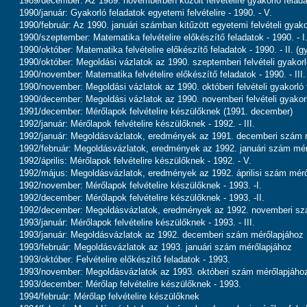
1989/december: Az 1989. novemberben közölt felvételire gyakorló felad
1990/január: Gyakorló feladatok egyetemi felvételire - 1990. - V.
1990/február: Az 1990. januári számban kitűzött egyetemi felvételi gyak
1990/szeptember: Matematika felvételire előkészítő feladatok - 1990. - I
1990/október: Matematika felvételire előkészítő feladatok - 1990. - II. (g
1990/október: Megoldási vázlatok az 1990. szeptemberi felvételi gyakor
1990/november: Matematika felvételire előkészítő feladatok - 1990. - III.
1990/november: Megoldási vázlatok az 1990. októberi felvételi gyakorló
1990/december: Megoldási vázlatok az 1990. novemberi felvételi gyakor
1991/december: Mérőlapok felvételire készülőknek (1991. december)
1992/január: Mérőlapok felvételire készülőknek - 1992. - III.
1992/január: Megoldásvázlatok, eredmények az 1991. decemberi szám 
1992/február: Megoldásvázlatok, eredmények az 1992. januári szám mé
1992/április: Mérőlapok felvételire készülőknek - 1992. - V.
1992/május: Megoldásvázlatok, eredmények az 1992. áprilisi szám mér
1992/november: Mérőlapok felvételire készülőknek - 1993. -I.
1992/december: Mérőlapok felvételire készülőknek - 1993. -II.
1992/december: Megoldásvázlatok, eredmények az 1992. novemberi sz
1993/január: Mérőlapok felvételire készülőknek - 1993. - III.
1993/január: Megoldásvázlatok az 1992. decemberi szám mérőlapjához
1993/február: Megoldásvázlatok az 1993. januári szám mérőlapjához
1993/október: Felvételire előkészítő feladatok - 1993.
1993/november: Megoldásvázlatok az 1993. októberi szám mérőlapjáho
1993/december: Mérőlap felvételire készülőknek - 1993.
1994/február: Mérőlap felvételire készülőknek