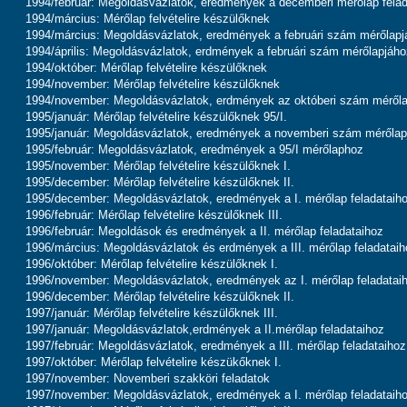
1994/február: Megoldásvázlatok, eredmények a decemberi mérőlap felad
1994/március: Mérőlap felvételire készülőknek
1994/március: Megoldásvázlatok, eredmények a februári szám mérőlapj
1994/április: Megoldásvázlatok, erdmények a februári szám mérőlapjáho
1994/október: Mérőlap felvételire készülőknek
1994/november: Mérőlap felvételire készülőknek
1994/november: Megoldásvázlatok, erdmények az októberi szám méről
1995/január: Mérőlap felvételire készülőknek 95/I.
1995/január: Megoldásvázlatok, eredmények a novemberi szám mérőlap
1995/február: Megoldásvázlatok, eredmények a 95/I mérőlaphoz
1995/november: Mérőlap felvételire készülőknek I.
1995/december: Mérőlap felvételire készülőknek II.
1995/december: Megoldásvázlatok, eredmények a I. mérőlap feladataih
1996/február: Mérőlap felvételire készülőknek III.
1996/február: Megoldások és eredmények a II. mérőlap feladataihoz
1996/március: Megoldásvázlatok és erdmények a III. mérőlap feladataih
1996/október: Mérőlap felvételire készülőknek I.
1996/november: Megoldásvázlatok, eredmények az I. mérőlap feladatai
1996/december: Mérőlap felvételire készülőknek II.
1997/január: Mérőlap felvételire készülőknek III.
1997/január: Megoldásvázlatok,erdmények a II.mérőlap feladataihoz
1997/február: Megoldásvázlatok, eredmények a III. mérőlap feladataihoz
1997/október: Mérőlap felvételire készükőknek I.
1997/november: Novemberi szakköri feladatok
1997/november: Megoldásvázlatok, eredmények a I. mérőlap feladataih