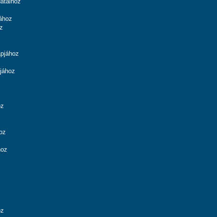
ataihoz
ához
z
apjához
jához
oz
oz
hoz
oz