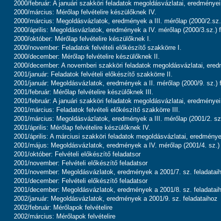
2000/február: A januári szakköri feladatok megoldásvázlatai, eredményei
2000/március: Mérőlap felvételire készülőknek IV.
2000/március: Megoldásvázlatok, eredmények a III. mérőlap (2000/2.sz.)
2000/április: Megoldásvázlatok, eredmények a IV. mérőlap (2000/3.sz.) 
2000/október: Mérőlap felvételire készülőknek I.
2000/november: Feladatok felvételi előkészítő szakkörre I.
2000/december: Mérőlap felvételire készülőknek II.
2000/december: A novemberi szakköri feladatok megoldásvázlatai, ere
2001/január: Feladatok felvételi előkészítő szakkörre II.
2001/január: Megoldásvázlatok, eredmények a II. mérőlap (2000/9. sz.) 
2001/február: Mérőlap felvételire készülőknek III.
2001/február: A januári szakköri feladatok megoldásvázlatai, eredményei
2001/március: Feladatok felvételi előkészítő szakkörre III.
2001/március: Megoldásvázlatok, eredmények a III. mérőlap (2001/2. sz.
2001/április: Mérőlap felvételire készülőknek IV.
2001/április: A márciusi szakköri feladatok megoldásvázlatai, eredménye
2001/május: Megoldásvázlatok, eredmények a IV. mérőlap (2001/4. sz.) 
2001/október: Felvételi előkészítő feladatsor
2001/november: Felvételi előkészítő feladatsor
2001/november: Megoldásvázlatok, eredmények a 2001/7. sz. feladatai
2001/december: Felvételi előkészítő feladatsor
2001/december: Megoldásvázlatok, eredmények a 2001/8. sz. feladatai
2002/január: Megoldásvázlatok, eredmények a 2001/9. sz. feladataihoz
2002/február: Mérőlapok felvételire
2002/március: Mérőlapok felvételire