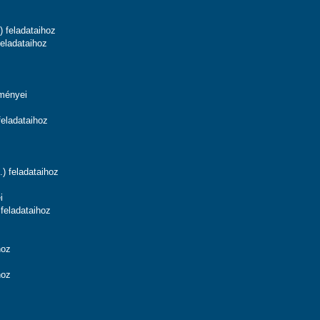
 feladataihoz
feladataihoz
dményei
feladataihoz
) feladataihoz
i
feladataihoz
hoz
hoz