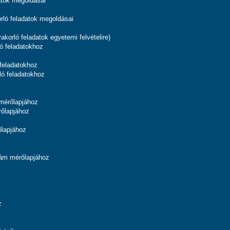
atok megoldásai
orló feladatok megoldásai
.
yakorló feladatok egyetemi felvételire)
ló feladatokhoz
 feladatokhoz
ló feladatokhoz
mérőlapjához
rőlapjához
őlapjához
ám mérőlapjához
z