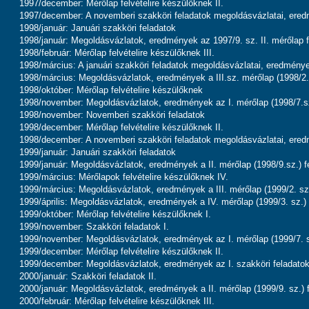
1997/december: Mérőlap felvételire készülőknek II.
1997/december: A novemberi szakköri feladatok megoldásvázlatai, ere
1998/január: Januári szakköri feladatok
1998/január: Megoldásvázlatok, eredmények az 1997/9. sz. II. mérőlap f
1998/február: Mérőlap felvételire készülőknek III.
1998/március: A januári szakköri feladatok megoldásvázlatai, eredménye
1998/március: Megoldásvázlatok, eredmények a III.sz. mérőlap (1998/2.s
1998/október: Mérőlap felvételire készülőknek
1998/november: Megoldásvázlatok, eredmények az I. mérőlap (1998/7.sz
1998/november: Novemberi szakköri feladatok
1998/december: Mérőlap felvételire készülőknek II.
1998/december: A novemberi szakköri feladatok megoldásvázlatai, ere
1999/január: Januári szakköri feladatok
1999/január: Megoldásvázlatok, eredmények a II. mérőlap (1998/9.sz.) f
1999/március: Mérőlapok felvételire készülőknek IV.
1999/március: Megoldásvázlatok, eredmények a III. mérőlap (1999/2. sz.
1999/április: Megoldásvázlatok, eredmények a IV. mérőlap (1999/3. sz.) 
1999/október: Mérőlap felvételire készülőknek I.
1999/november: Szakköri feladatok I.
1999/november: Megoldásvázlatok, eredmények az I. mérőlap (1999/7. s
1999/december: Mérőlap felvételire készülőknek II.
1999/december: Megoldásvázlatok, eredmények az I. szakköri feladatok
2000/január: Szakköri feladatok II.
2000/január: Megoldásvázlatok, eredmények a II. mérőlap (1999/9. sz.) 
2000/február: Mérőlap felvételire készülőknek III.