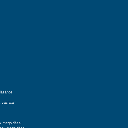
ldásához
k vázlata
ok megoldásai