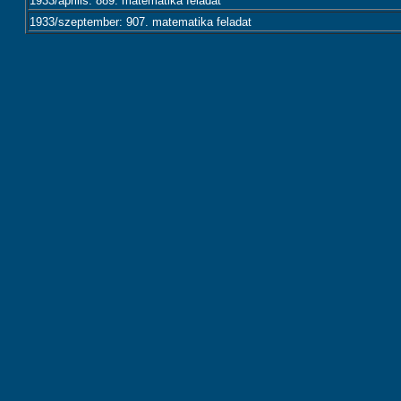
1933/április: 889. matematika feladat
1933/szeptember: 907. matematika feladat