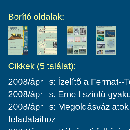
Borító oldalak:
Cikkek (5 találat):
2008/április: Ízelítő a Fermat--
2008/április: Emelt szintű gyako
2008/április: Megoldásvázlatok 
feladataihoz