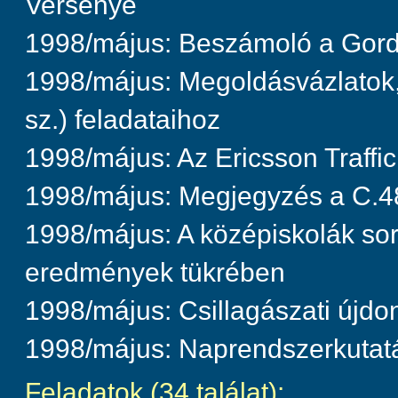
Versenye
1998/május: Beszámoló a Gord
1998/május: Megoldásvázlatok,
sz.) feladataihoz
1998/május: Az Ericsson Traff
1998/május: Megjegyzés a C.48
1998/május: A középiskolák sorr
eredmények tükrében
1998/május: Csillagászati újd
1998/május: Naprendszerkutat
Feladatok (34 találat):