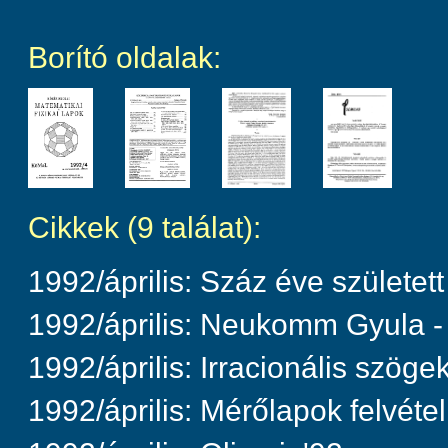
Borító oldalak:
Cikkek (9 találat):
1992/április: Száz éve szület
1992/április: Neukomm Gyula 
1992/április: Irracionális szöge
1992/április: Mérőlapok felvétel