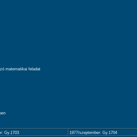
zó matematikai feladat
z
ben
r: Gy.1703
1977/szeptember: Gy.1704