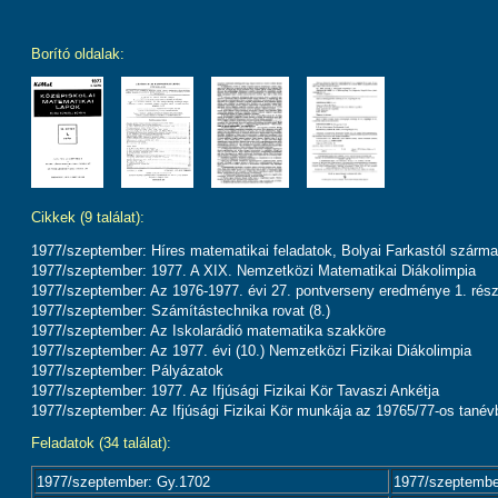
Borító oldalak:
Cikkek (9 találat):
1977/szeptember: Híres matematikai feladatok, Bolyai Farkastól szárma
1977/szeptember: 1977. A XIX. Nemzetközi Matematikai Diákolimpia
1977/szeptember: Az 1976-1977. évi 27. pontverseny eredménye 1. rés
1977/szeptember: Számítástechnika rovat (8.)
1977/szeptember: Az Iskolarádió matematika szakköre
1977/szeptember: Az 1977. évi (10.) Nemzetközi Fizikai Diákolimpia
1977/szeptember: Pályázatok
1977/szeptember: 1977. Az Ifjúsági Fizikai Kör Tavaszi Ankétja
1977/szeptember: Az Ifjúsági Fizikai Kör munkája az 19765/77-os tanév
Feladatok (34 találat):
1977/szeptember: Gy.1702
1977/szeptembe